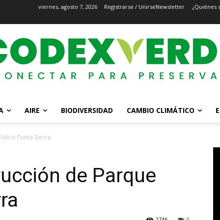
viernes, agosto 7, 2026
Registrarse / Unirse
Newsletter
¿Quiénes 
A
AIRE
BIODIVERSIDAD
CAMBIO CLIMÁTICO
E
ólico Punta Sierra
ucción de Parque
rra
2746
0