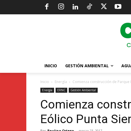
INICIO
GESTIÓN AMBIENTAL
AGU
Inicio
Energía
Comienza construcción de Parque E
Energía
ERNC
Gestión Ambiental
Comienza constr
Eólico Punta Sie
Por
Paulina Ortega
-
marzo 23, 2017