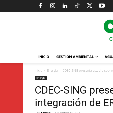
INICIO
GESTIÓN AMBIENTAL
AGU
Inicio
Energía
CDEC-SING presenta estudio sobre 
Energía
CDEC-SING prese
integración de E
Por
Admin
-
diciembre 30, 2015