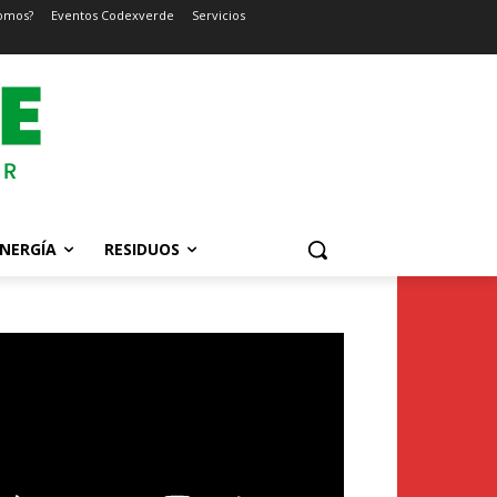
omos?
Eventos Codexverde
Servicios
NERGÍA
RESIDUOS