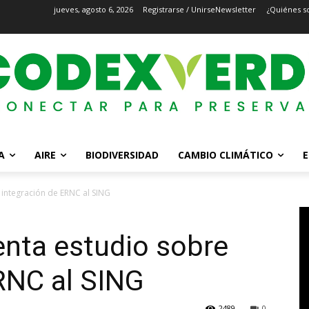
jueves, agosto 6, 2026
Registrarse / Unirse
Newsletter
¿Quiénes s
A
AIRE
BIODIVERSIDAD
CAMBIO CLIMÁTICO
E
integración de ERNC al SING
nta estudio sobre
RNC al SING
2489
0