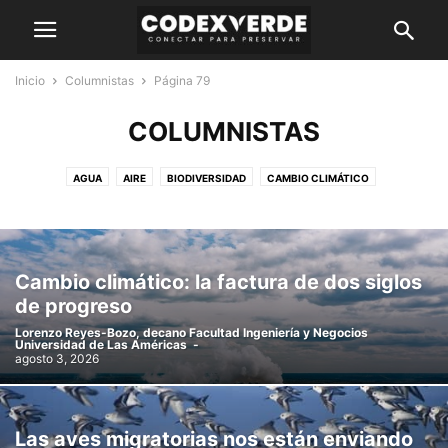
Inicio
Columnistas
Página 79
COLUMNISTAS
AGUA
AIRE
BIODIVERSIDAD
CAMBIO CLIMÁTICO
CHILE BIODIVERSO
COLUMNISTAS
DESTACADOS
DÍA INTERNACIONAL DE LA MUJER Y LA NIÑA EN LAS CIENCIAS 2022
DÍA MUNDIAL DEL ÁRBOL 2021
DÍA MUNDIAL DEL MEDIO AMBIENTE
Cambio climático: la factura de dos siglos
EDUCACIÓN
ENERGÍA
de progreso
ESPECIAL DÍA MUNDIAL DE LA CONCIENCIA SOBRE EL RUIDO 2017
Lorenzo Reyes-Bozo, decano Facultad Ingeniería y Negocios
ESPECIAL DÍA MUNDIAL DEL AGUA 2017
EVENTOS
Universidad de Las Américas
-
agosto 3, 2026
EVENTOS CODEXVERDE
GESTIÓN AMBIENTAL
GUÍA CARRERAS AMBIENTALES
GUÍA DE CARRERAS AMBIENTALES 2026
GUÍA DE CARRERAS Y CURSOS DE ENERGÍA
ÍDOLAS
LEÍDO
Las aves migratorias nos están enviando
LO MÁS LEÍDO 2025
LO MÁS LEÍDO DEL 2024