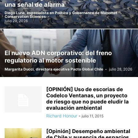
una señal de alarma
PROPUESTAS AMBIENTALES
RESIDUOS SÓLIDOS
SIN CATEGORÍA
Diego Luna, especialista en Política y Gobernanza de Manomet
TENDENCIAS
Conservation Sciences
-
julio 29, 2026
El nuevo ADN corporativo: del freno
regulatorio al motor sostenible
Margarita Ducci, directora ejecutiva Pacto Global Chile
-
julio 28, 2026
[OPINIÓN] Uso de escorias de
Codelco Ventanas, un proyecto
de riesgo que no puede eludir la
evaluación ambiental
Richard Honour
-
julio 11, 2015
[Opinión] Desempeño ambiental
de Chile y ausencia de espacios