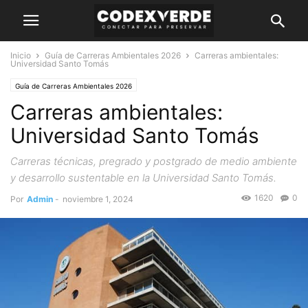
Inicio
Guía de Carreras Ambientales 2026
Carreras ambientales:
Universidad Santo Tomás
Guía de Carreras Ambientales 2026
Carreras ambientales:
Universidad Santo Tomás
Carreras técnicas, pregrado y postgrado de medio ambiente
y desarrollo sustentable en la Universidad Santo Tomás.
1620
0
Por
Admin
-
noviembre 1, 2024