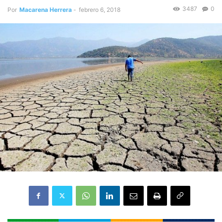
3487
0
Por
Macarena Herrera
-
febrero 6, 2018