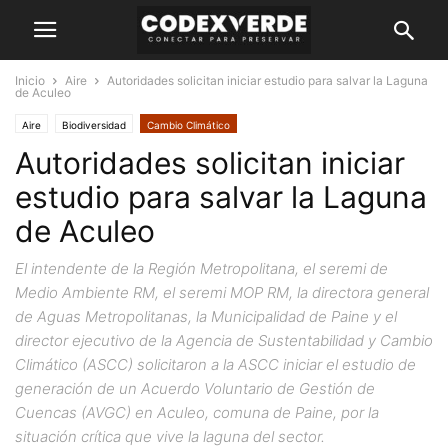
Inicio
Aire
Autoridades solicitan iniciar estudio para salvar la Laguna
de Aculeo
Aire
Biodiversidad
Cambio Climático
Autoridades solicitan iniciar
estudio para salvar la Laguna
de Aculeo
El intendente de la Región Metropolitana, el seremi de
Medio Ambiente RM, el seremi MOP RM, la directora general
de Aguas Metropolitanas, la Municipalidad de Paine y el
director ejecutivo de la Agencia de Sustentabilidad y Cambio
Climático (ASCC) solicitaron a la ASCC iniciar el estudio de
generación de un Acuerdo Voluntario de Gestión de
Cuencas (AVGC) en Aculeo, comuna de Paine, por la
situación crítica que vive la laguna del sector.