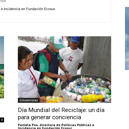
cion
s e Incidencia en Fundación Ecosur.
Columnistas
Día Mundial del Reciclaje: un día
para generar conciencia
0
Pamela Poo, directora de Políticas Públicas e
Incidencia en Fundación Ecosur
-