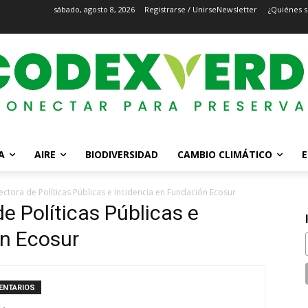
sábado, agosto 8, 2026
Registrarse / Unirse
Newsletter
¿Quiénes 
A
AIRE
BIODIVERSIDAD
CAMBIO CLIMÁTICO
E
ctora de Políticas Públicas e Incidencia en Fundación Ecosur
e Políticas Públicas e
ón Ecosur
ENTARIOS