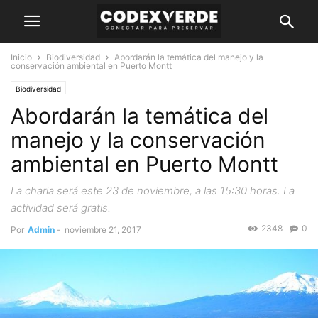
Inicio
Biodiversidad
Abordarán la temática del manejo y la
conservación ambiental en Puerto Montt
Biodiversidad
Abordarán la temática del
manejo y la conservación
ambiental en Puerto Montt
La charla será este 23 de noviembre, a las 15:30 horas. La
actividad será gratis.
2348
0
Por
Admin
-
noviembre 21, 2017