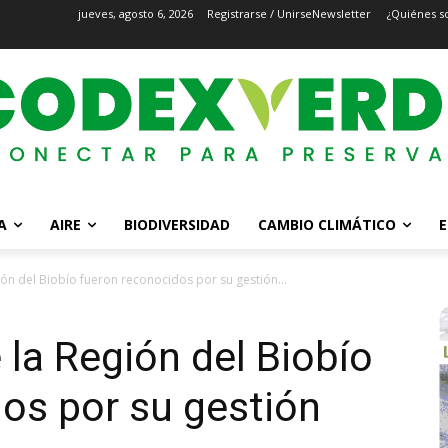
jueves, agosto 6, 2026
Registrarse / Unirse
Newsletter
¿Quiénes s
A
AIRE
BIODIVERSIDAD
CAMBIO CLIMÁTICO
E
ión del Biobío fueron reconocidos por su gestión...
 la Región del Biobío
os por su gestión