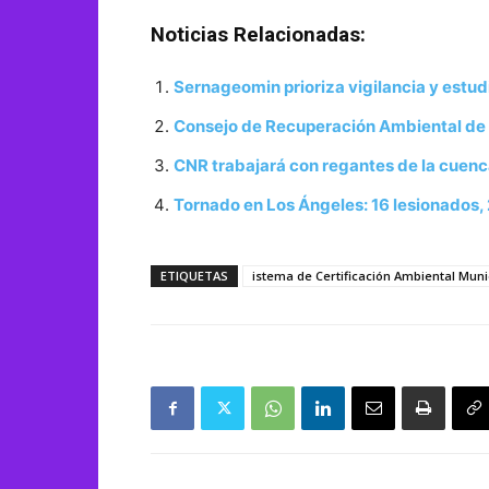
Noticias Relacionadas:
Sernageomin prioriza vigilancia y estud
Consejo de Recuperación Ambiental de C
CNR trabajará con regantes de la cuenca
Tornado en Los Ángeles: 16 lesionados, 2
ETIQUETAS
istema de Certificación Ambiental Muni