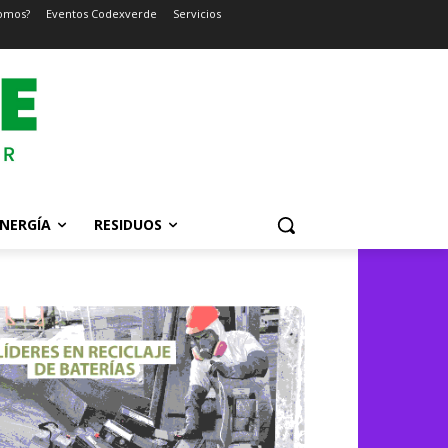
omos?
Eventos Codexverde
Servicios
NERGÍA
RESIDUOS