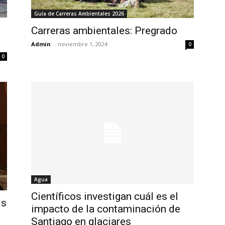
Guía de Carreras Ambientales 2026
s
Carreras ambientales: Pregrado
Admin
-
noviembre 1, 2024
0
0
Agua
Científicos investigan cuál es el
is
impacto de la contaminación de
Santiago en glaciares