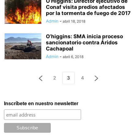
O’Higgins: Director ejecutivo de
Conaf visita predios afectados
por la tormenta de fuego de 2017
Admin
-
abril 18, 2018
O’higgins: SMA inicia proceso
sancionatorio contra Áridos
Cachapoal
Admin
-
abril 6, 2018
2
3
4
Inscríbete en nuestro newsletter