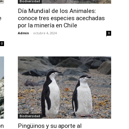
Biodiversidad
Día Mundial de los Animales:
e
conoce tres especies acechadas
por la minería en Chile
Admin
-
octubre 4, 2024
0
0
Biodiversidad
ón
Pingüinos y su aporte al