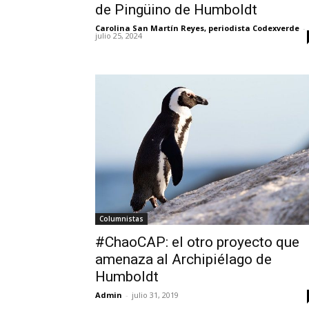
de Pingüino de Humboldt
Carolina San Martín Reyes, periodista Codexverde
-
julio 25, 2024
Columnistas
#ChaoCAP: el otro proyecto que
amenaza al Archipiélago de
Humboldt
Admin
-
julio 31, 2019