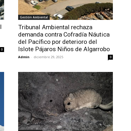
Gestión Ambiental
l
Tribunal Ambiental rechaza
demanda contra Cofradía Náutica
del Pacífico por deterioro del
Islote Pájaros Niños de Algarrobo
0
Admin
-
diciembre 29, 2025
0