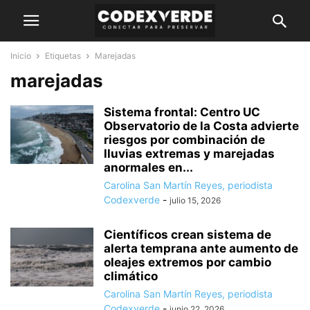
Inicio
Etiquetas
Marejadas
marejadas
Sistema frontal: Centro UC
Observatorio de la Costa advierte
riesgos por combinación de
lluvias extremas y marejadas
anormales en...
Carolina San Martín Reyes, periodista
Codexverde
-
julio 15, 2026
Científicos crean sistema de
alerta temprana ante aumento de
oleajes extremos por cambio
climático
Carolina San Martín Reyes, periodista
Codexverde
-
junio 22, 2026