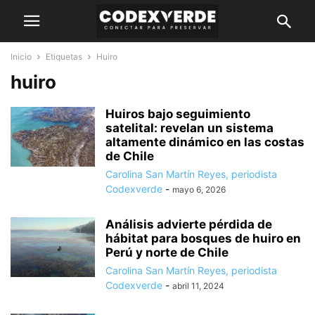
Inicio
Etiquetas
Huiro
huiro
Huiros bajo seguimiento
satelital: revelan un sistema
altamente dinámico en las costas
de Chile
Carolina San Martín Reyes, periodista
Codexverde
-
mayo 6, 2026
Análisis advierte pérdida de
hábitat para bosques de huiro en
Perú y norte de Chile
Carolina San Martín Reyes, periodista
Codexverde
-
abril 11, 2024