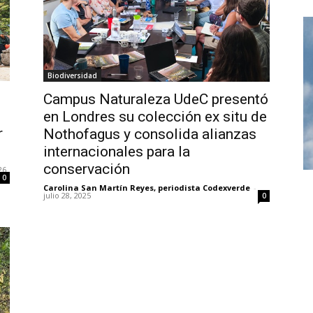
Biodiversidad
Campus Naturaleza UdeC presentó
en Londres su colección ex situ de
r
Nothofagus y consolida alianzas
internacionales para la
conservación
26
0
Carolina San Martín Reyes, periodista Codexverde
-
julio 28, 2025
0