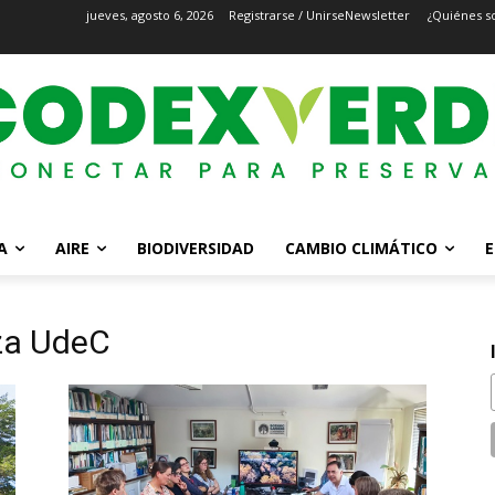
jueves, agosto 6, 2026
Registrarse / Unirse
Newsletter
¿Quiénes s
A
AIRE
BIODIVERSIDAD
CAMBIO CLIMÁTICO
E
za UdeC