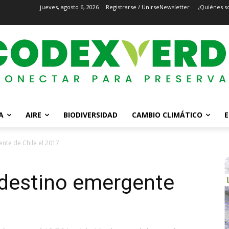
jueves, agosto 6, 2026
Registrarse / Unirse
Newsletter
¿Quiénes s
A
AIRE
BIODIVERSIDAD
CAMBIO CLIMÁTICO
E
mergente de Chile el 2017
el​ ​destino​ ​emergente