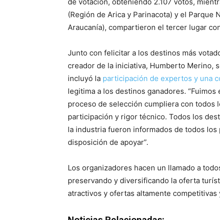
de votación, obteniendo 2.107 votos, mientra
(Región de Arica y Parinacota) y el Parque​ ​N
Araucanía), compartieron el tercer lugar co
Junto con felicitar a los destinos más votado
creador de la iniciativa, Humberto Merino,
incluyó la
participación de expertos y una c
legitima a los destinos ganadores. “Fuimo
proceso de selección cumpliera con todos l
participación y rigor técnico. Todos los des
la industria fueron informados de todos lo
disposición de apoyar”.
Los organizadores hacen un llamado a todos 
preservando y diversificando la oferta turís
atractivos y ofertas altamente competitivas 