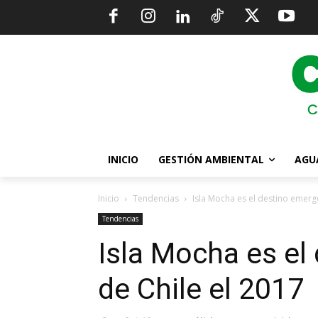
INICIO
GESTIÓN AMBIENTAL
AGU
Inicio
Tendencias
Isla​ ​Mocha​ ​es​ ​el​ ​destino​ ​e
Tendencias
Isla​ ​Mocha​ ​es​ ​
de Chile el 2017