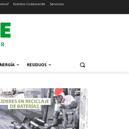
omos?
Eventos Codexverde
Servicios
NERGÍA
RESIDUOS