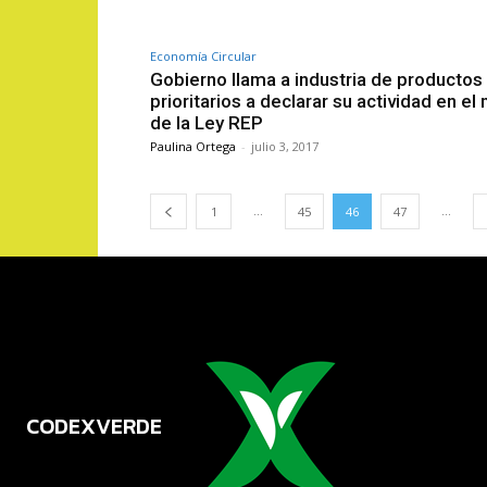
Economía Circular
Gobierno llama a industria de productos
prioritarios a declarar su actividad en el
de la Ley REP
Paulina Ortega
-
julio 3, 2017
...
...
1
45
46
47
CODEXVERDE
VERDE