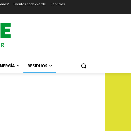
omos?
Eventos Codexverde
Servicios
NERGÍA
RESIDUOS