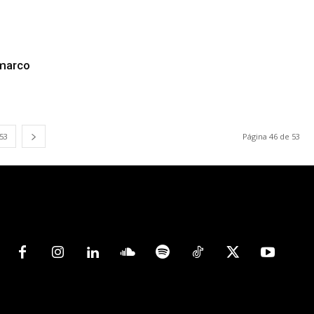
 marco
53
Página 46 de 53