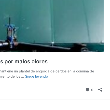
s por malos olores
antiene un plantel de engorda de cerdos en la comuna de
SMA
imiento de los …
Sigue leyendo
realiza
nueva
comentari
0
formulación
de
cargos
a