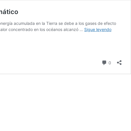
mático
nergía acumulada en la Tierra se debe a los gases de efecto
Organizac
 calor concentrado en los océanos alcanzó …
Sigue leyendo
Meteoroló
Mundial
confirma
el
avance
comentari
0
sostenido
del
cambio
climático