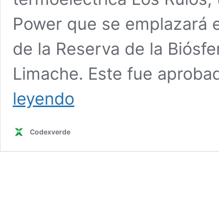
Power que se emplazará en
de la Reserva de la Biós
Limache. Este fue aprob
Fuego
leyendo
cruzado:
IC
Power
Codexverde
y
organización
«Libres
de
Alta
Tensión»
se
enfrentan
por