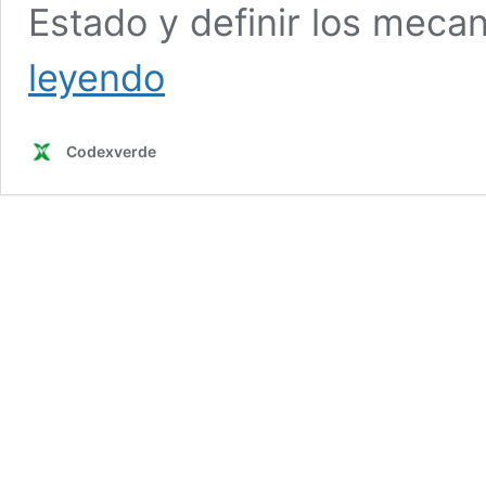
Estado y definir los meca
Ley
leyendo
Marco
de
Cambio
Codexverde
Climático
entró
en
vigencia