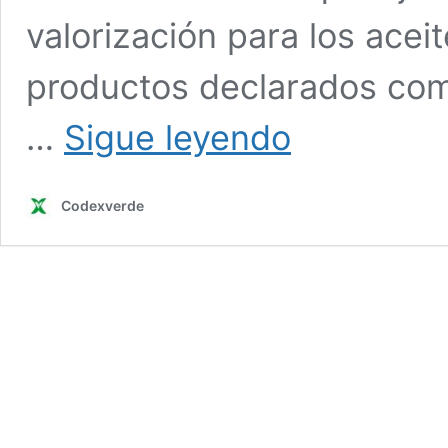
valorización para los acei
productos declarados como 
Ley
…
Sigue leyendo
REP:
MMA
publica
Codexverde
decreto
que
busca
reciclar
hasta
el
90%
de
los
aceites
lubricantes