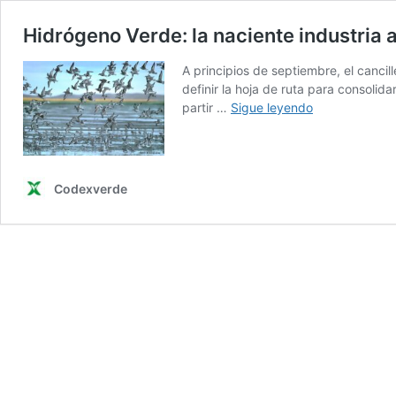
Hidrógeno Verde: la naciente industria 
A principios de septiembre, el canci
definir la hoja de ruta para consolida
Hidrógeno
partir …
Sigue leyendo
Verde:
la
naciente
industria
Codexverde
aún
no
resuelve
la
incertidumbre
ambiental