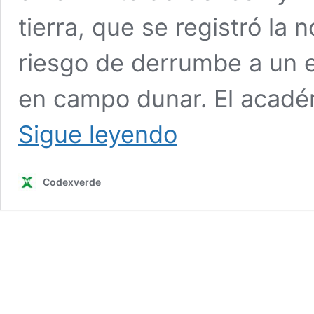
tierra, que se registró la
riesgo de derrumbe a un ed
en campo dunar. El acad
Experto
Sigue leyendo
en
suelos
de
Codexverde
la
U.
de
Chile:
«La
construcción
en
zonas
con