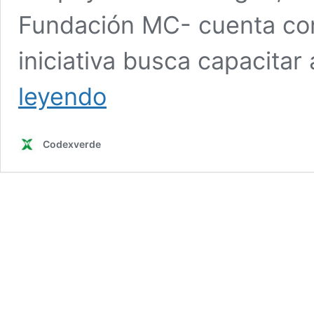
Fundación MC- cuenta con
iniciativa busca capacitar
Instalación
leyendo
de
paneles
solares:
Codexverde
el
nuevo
bootcamp
de
Generation
Chile
tiene
40
becas
disponibles