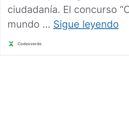
ciudadanía. El concurso “O
Conc
mundo …
Sigue leyendo
fotog
Ojo
de
Codexverde
Pez
ya
tiene
gana