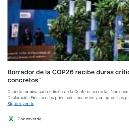
Borrador de la COP26 recibe duras crít
concretos”
Cuando termina cada edición de la Conferencia de las Naciones U
Declaración Final con los principales acuerdos y compromisos p
Borrador
Sigue leyendo
de
la
Codexverde
COP26
recibe