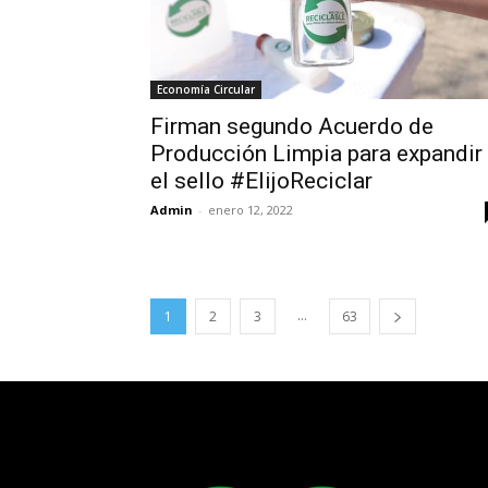
Economía Circular
Firman segundo Acuerdo de
Producción Limpia para expandir
el sello #ElijoReciclar
Admin
-
enero 12, 2022
...
1
2
3
63